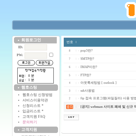
회원로그인
번호
ID:
pop3란?
8
PW:
SMTP란?
7
IMAP이란?
6
FTP란?
5
0 분
1 분
아웃룩세팅법 [ outlook ]
4
웹호스팅
ssh사용법
3
웹호스팅 신청방법
ftp 접속 프로그램(파일질라) 사용 방
2
서비스이용약관
신청리스트 *
[공지] webman 사이트 폐쇄 및 신규
입금리스트 *
고객지원 FAQ
문의하기
고객지원