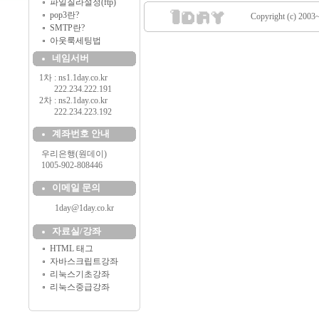
파일질라설정(ftp)
pop3란?
Copyright (c) 2003~
SMTP란?
아웃룩세팅법
네임서버
1차 : ns1.1day.co.kr
..........
222.234.222.191
2차 : ns2.1day.co.kr
..........
222.234.223.192
계좌번호 안내
....
우리은행(원데이)
....
1005-902-808446
이메일 문의
1day@1day.co.kr
자료실/강좌
HTML 태그
자바스크립트강좌
리눅스기초강좌
리눅스중급강좌