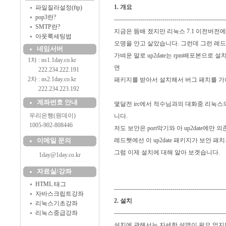
1. 개요
파일질라설정(ftp)
pop3란?
-------------------------------------------------------
SMTP란?
지금은 뜸배 졌지만 리눅스 7.1 이전버
아웃룩세팅법
오명을 안고 살았습니다. 그런데 그런 레드햇
네임서버
가벼운 말로 up2date는 rpm배포본으로 
1차 : ns1.1day.co.kr
면
..........
222.234.222.191
2차 : ns2.1day.co.kr
패키지를 받아서 설치해서 버그 패치를 가
..........
222.234.223.192
계좌번호 안내
몇달전 irc에서 적수님과의 대화중 리눅
....
우리은행(원데이)
니다.
....
1005-902-808446
저도 보안은 port막기와 아 up2date에만
이메일 문의
레드햇에선 이 up2date 패키지가 보안 패
그럼 이제 설치에 대해 알아 보겟습니다.
1day@1day.co.kr
자료실/강좌
HTML 태그
-------------------------------------------------------
자바스크립트강좌
2. 설치
리눅스기초강좌
리눅스중급강좌
-------------------------------------------------------
설치에 관해서는 자세한 설명이 필요 없지