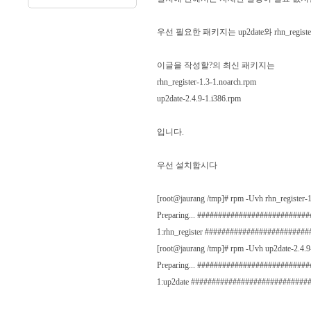
우선 필요한 패키지는 up2date와 rhn_regi
이글을 작성할?의 최신 패키지는
rhn_register-1.3-1.noarch.rpm
up2date-2.4.9-1.i386.rpm
입니다.
우선 설치합시다
[root@jaurang /tmp]# rpm -Uvh rhn_register-
Preparing... ##########################
1:rhn_register ########################
[root@jaurang /tmp]# rpm -Uvh up2date-2.4.9
Preparing... ##########################
1:up2date ############################