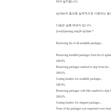
하여 설치합니다.
up2date의 옵션중 실제적으로 사용되는 
다음은 실행 메세지 입니다..
[root@jaurang /tmp]# up2date *
Retrieving list of all available packages...
Removing installed packages from list of update
100.0%
Removing packages marked to skip from list...
100.0%
Getting headers for available packages...
100.0%
Removing packages with files marked to skip fr
100.0%
Getting headers for skipped packages...
None of the packages you requested were found