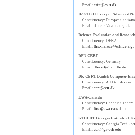
---
Email:
csirt@csirt.dk
DANTE Delivery of Advanced Net
---
Constituency: European nationa
---
Email:
dancert@dante.org.uk
Defence Evaluation and Research
---
Constituency: DERA
---
Email:
first-liaison@eris.dera.g
DFN-CERT
---
Constituency: Germany
---
Email:
dfncert@cert.dfn.de
DK-CERT Danish Computer Eme
---
Constituency: All Danish sites
---
Email:
cert@cert.dk
EWA-Canada
---
Constituency: Canadian Federal
---
Email:
first@ewa-canada.com
GTCERT Georgia Institute of T
---
Constituency: Georgia Tech use
---
Email:
cert@gatech.edu