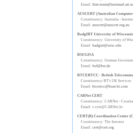
---
Email:
first-team@inetmail.att.n
AUSCERT (Australian Computer
---
Constituency: Australia - Intern
---
Email:
auscert@auscert.org.au
BadgIRT University of Wisconsi
---
Constituency: University of Wis
---
Email:
badgirt@wisc.edu
BSI/GISA
---
Constituency: German Governmen
---
Email:
fwf@bsi.de
BTCERTCC - British Telecommu
---
Constituency:BT's UK Services
---
Email:
btcertcc@boat.bt.com
CARNet CERT
---
Constituency: CARNet - Croati
---
Email: c-cert@CARNet.hr
CERT(R) Coordination Center 
---
Constituency: The Internet
---
Email:
cert@cert.org