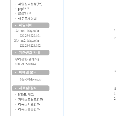
파일질라설정(ftp)
pop3란?
SMTP란?
아웃룩세팅법
네임서버
1
1차 : ns1.1day.co.kr
..........
222.234.222.191
2차 : ns2.1day.co.kr
--
..........
222.234.223.192
--
계좌번호 안내
--
--
....
우리은행(원데이)
--
....
1005-902-808446
이메일 문의
--
1day@1day.co.kr
--
자료실/강좌
1
HTML 태그
자바스크립트강좌
리눅스기초강좌
리눅스중급강좌