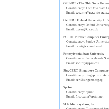
OSU-IRT - The Ohio State Univer
---
Constituency: The Ohio State Un
---
Email:
security@net.ohio-state.
OxCERT Oxford University IT S
---
Constituency: Oxford Universit
---
Email:
oxcert@ox.ac.uk
PCERT Purdue Computer Emerg
---
Constituency: Purdue Universit
---
Email:
pcert@cs.purdue.edu
Pennsylvania State University
---
Constituency: Pennsylvania Stat
---
Email:
security@psu.edu
SingCERT (Singapore Computer
---
Constituency: Singapore - Inter
---
Email:
cert@singcert.org.sg
Sprint
---
Constituency: Sprint
---
Email:
first-team@sprint.net
SUN Microsystems, Inc.
---
Constituency: Customers of Su