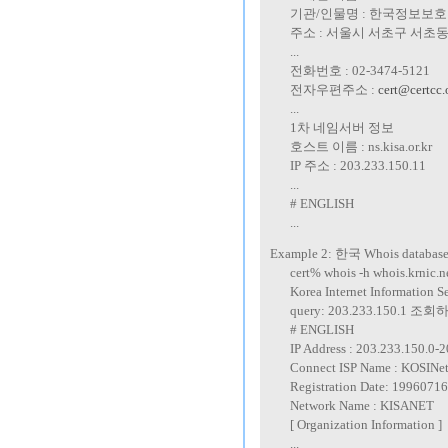
-----
기관/인물명 : 한국정보보
-----
주소 : 서울시 서초구 서초동
-----
...
-----
전화번호 : 02-3474-5121
-----
전자우편주소 :
cert@certcc.o
-----
...
-----
1차 네임서버 정보
-----
호스트 이름 : ns.kisa.or.kr
-----
IP 주소 : 203.233.150.11
-----
...
-----
# ENGLISH
-----
...
Example 2: 한국 Whois data
-----
cert% whois -h whois.krnic.n
-----
Korea Internet Information S
-----
query: 203.233.150
-----
# ENGLISH
-----
IP Address : 203.233.150.0-
-----
Connect ISP Name : KOSINe
-----
Registration Date: 19960716
-----
Network Name : KISANET
-----
[ Organization Information ]
-----
...