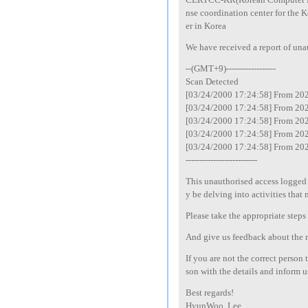
nse coordination center for the 
er in Korea
We have received a report of una
--(GMT+9)------------------
Scan Detected
[03/24/2000 17:24:58] From 20
[03/24/2000 17:24:58] From 20
[03/24/2000 17:24:58] From 20
[03/24/2000 17:24:58] From 20
[03/24/2000 17:24:58] From 20
--------------------------
This unauthorised access logged 
y be delving into activities that
Please take the appropriate steps
And give us feedback about the re
If you are not the correct person
son with the details and inform u
Best regards!
HyunWoo, Lee