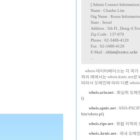
-----
[ Admin Contact Information
-----
Name : Chaeho Lim
-----
Org Name : Korea Informatio
-----
State : Seoul
-----
Address : 5th Fl., Dong-A T
-----
Zip Code : 137-070
-----
Phone : 02-3488-4120
-----
Fax : 02-3488-4129
-----
E-Mail :
chlim@certcc.or.kr
-----
...
---
whois 데이터베이스는 각 국
위의 예에서는 whois.krnic.n
따라서 도메인에 따라 다른 whoi
---
---
whois.arin.net
: 최상위 도메
l)
---
---
whois.apnic.net
: ASIA-P
bin/whois.pl)
---
---
whois.ripe.net
: 유럽 지역의
---
---
whois..krnic.net
: 국내 도메인