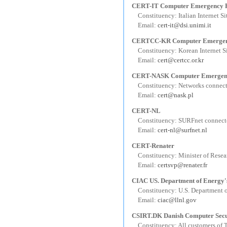
CERT-IT Computer Emergency R
---
Constituency: Italian Internet Si
---
Email:
cert-it@dsi.unimi.it
CERTCC-KR Computer Emergenc
---
Constituency: Korean Internet S
---
Email:
cert@certcc.or.kr
CERT-NASK Computer Emergency
---
Constituency: Networks connect
---
Email:
cert@nask.pl
CERT-NL
---
Constituency: SURFnet connecte
---
Email:
cert-nl@surfnet.nl
CERT-Renater
---
Constituency: Minister of Rese
---
Email:
certsvp@renater.fr
CIAC US. Department of Energy's
---
Constituency: U.S. Department 
---
Email:
ciac@llnl.gov
CSIRT.DK Danish Computer Secu
---
Constituency: All customers of