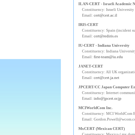
ILAN-CERT - Israeli Academic
---
Constituency: Israeli University
---
Email:
cert@cert.ac.il
IRIS-CERT
---
Constituency: Spain (incident su
---
Email:
cert@rediris.es
IU-CERT - Indiana University
---
Constituency: Indiana Universit
---
Email:
first-team@iu.edu
JANET-CERT
---
Constituency: All UK organizat
---
Email:
cert@cert.ja.net
JPCERT/CC Japan Computer Eme
---
Constituency: Internet communi
---
Email:
info@jpcert.or.jp
MCIWorldCom Inc.
---
Constituency: MCI WorldCom Emp
---
Email: Gordon.Powell@wcom.
MxCERT (Mexican CERT)
---
Constituency: Mexico (.mx dom