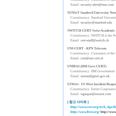
---
Email:
security-alert@sun.com
SUNSeT Stanford University Net
---
Constituency: Stanford Univers
---
Email:
security@stanford.edu
SWITCH-CERT Swiss Academic 
---
Constituency: SWITCH is the S
---
Email:
cert-staff@switch.ch
UNI-CERT - KPN Telecom
---
Constituency: Customers of the
---
Email:
cert@uni-cert.nl
UNIRAS (HM Govt CERT)
---
Constituency: HM Government
---
Email:
uniras@gtnet.gov.uk
USWirt - US West Incident Resp
---
Constituency: Entire Corporati
---
Email:
wgaspar@uswest.com
[ 참고 사이트 ]
---
http://www.cert.org/tech_tips/f
---
http://www.first.org/
http://www