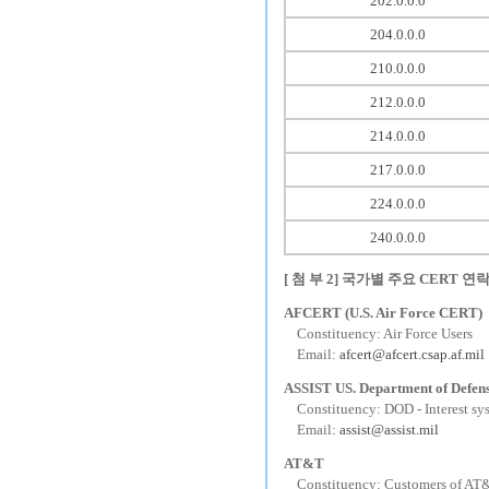
202.0.0.0
204.0.0.0
210.0.0.0
212.0.0.0
214.0.0.0
217.0.0.0
224.0.0.0
240.0.0.0
[ 첨 부 2] 국가별 주요 CERT 연
AFCERT (U.S. Air Force CERT)
---
Constituency: Air Force Users
---
Email:
afcert@afcert.csap.af.mil
ASSIST US. Department of Defens
---
Constituency: DOD - Interest sy
---
Email:
assist@assist.mil
AT&T
---
Constituency: Customers of AT&T