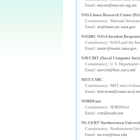
---
Email:
mxcert@mxcert.org.mx
NASA Ames Research Center (Prin
---
Constituency: National Aeronau
---
Email:
ais@ames.arc.nasa.gov
NASIRC NASA Incident Response
---
Constituency: NASA and the In
---
Email:
nasirc@nasirc.nasa.gov
NAVCIRT (Naval Computer Incid
---
Constituency: U. S. Department
---
Email:
navcirt@fiwc.navy.mil
NIST/CSRC
---
Constituency: NIST and civilian
---
Email:
first-team@csmes.ncsl.ni
NORDUnet
---
Constituency: NORDUnet
---
Email:
cert@nordu.net
NU-CERT Northwestern Universi
---
Constituency: Northwestern Univ
---
Email:
nu-cert@nwu.edu