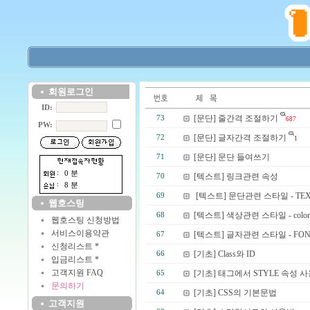
회원로그인
ID:
[문단] 줄간격 조절하기
73
687
PW:
[문단] 글자간격 조절하기
72
1
[문단] 문단 들여쓰기
71
0 분
[텍스트] 링크관련 속성
70
8 분
[텍스트] 문단관련 스타일 - TE
69
웹호스팅
[텍스트] 색상관련 스타일 - color
68
웹호스팅 신청방법
서비스이용약관
[텍스트] 글자관련 스타일 - FON
67
신청리스트 *
[기초] Class와 ID
66
입금리스트 *
고객지원 FAQ
[기초] 태그에서 STYLE 속성 
65
문의하기
[기초] CSS의 기본문법
64
고객지원