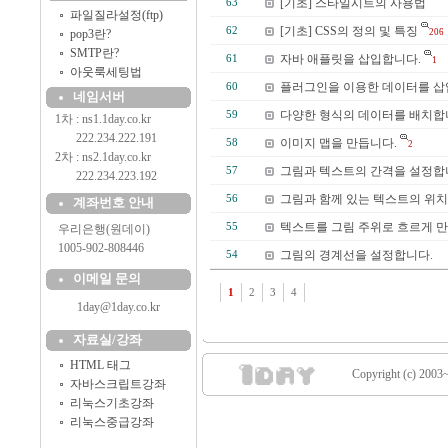
[기초] 스타일시트의 사용법
63
파일질라설정(ftp)
[기초] CSS의 정의 및 특징
62
pop3란?
206
SMTP란?
자바 애플릿을 삽입합니다.
61
1
아웃룩세팅법
플러그인을 이용한 데이터를 삽
60
네임서버
다양한 형식의 데이터를 배치합
59
1차 : ns1.1day.co.kr
..........
222.234.222.191
이미지 맵을 만듭니다.
58
2
2차 : ns2.1day.co.kr
그림과 텍스트의 간격을 설정합
57
..........
222.234.223.192
그림과 함께 있는 텍스트의 위치
56
계좌번호 안내
텍스트를 그림 주위로 흐르게 만
55
....
우리은행(원데이)
....
1005-902-808446
그림의 경계선을 설정합니다.
54
이메일 문의
1
2
3
4
1day@1day.co.kr
자료실/강좌
HTML 태그
Copyright (c) 2003~
자바스크립트강좌
리눅스기초강좌
리눅스중급강좌