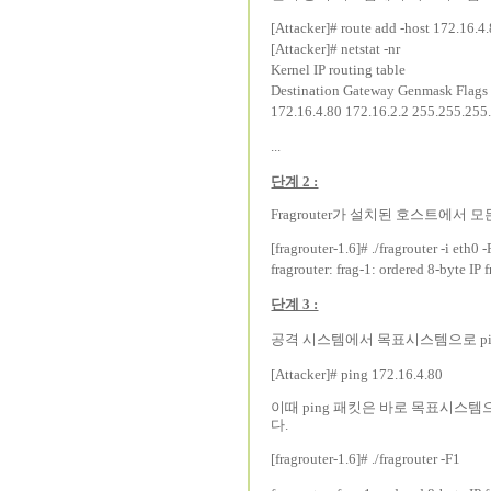
[Attacker]# route add -host 172.16.4
[Attacker]# netstat -nr
Kernel IP routing table
Destination Gateway Genmask Flags 
172.16.4.80 172.16.2.2 255.255.255
...
단계 2 :
Fragrouter가 설치된 호스트에서 
[fragrouter-1.6]# ./fragrouter -i eth0 
fragrouter: frag-1: ordered 8-byte IP
단계 3 :
공격 시스템에서 목표시스템으로 pi
[Attacker]# ping 172.16.4.80
이때 ping 패킷은 바로 목표시스템으로
다.
[fragrouter-1.6]# ./fragrouter -F1