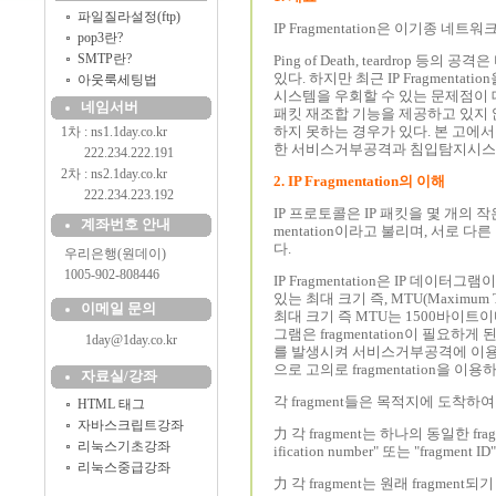
파일질라설정(ftp)
IP Fragmentation은 이기종
pop3란?
SMTP란?
Ping of Death, teardrop 
있다. 하지만 최근 IP Fragmen
아웃룩세팅법
시스템을 우회할 수 있는 문제점이
네임서버
패킷 재조합 기능을 제공하고 있지
하지 못하는 경우가 있다. 본 고에서는 먼
1차 : ns1.1day.co.kr
한 서비스거부공격과 침입탐지시스템
..........
222.234.222.191
2차 : ns2.1day.co.kr
2. IP Fragmentation의 이해
..........
222.234.223.192
IP 프로토콜은 IP 패킷을 몇 개의
계좌번호 안내
mentation이라고 불리며, 서로
다.
....
우리은행(원데이)
....
1005-902-808446
IP Fragmentation은 IP 
있는 최대 크기 즉, MTU(Maximum 
이메일 문의
최대 크기 즉 MTU는 1500바이트이
그램은 fragmentation이 필요하게
1day@1day.co.kr
를 발생시켜 서비스거부공격에 이용하기
으로 고의로 fragmentation을 이
자료실/강좌
각 fragment들은 목적지에 도착하
HTML 태그
자바스크립트강좌
⼒ 각 fragment는 하나의 동일한 f
리눅스기초강좌
ification number" 또는 "fragment
리눅스중급강좌
⼒ 각 fragment는 원래 fragment되