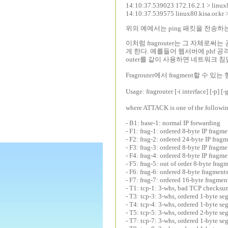
14:10:37.539023 172.16.2.1 > linux8
14:10:37.539575 linux80.kisa.or.kr >
위의 예에서는 ping 패킷을 전송하
이처럼 fragrouter는 그 자
게 한다. 예를들어 웹서버에 phf 공
outer를 같이 사용하면 네트워크
Fragrouter에서 fragment할 수
Usage: fragrouter [-i interface] [-p]
where ATTACK is one of the followi
- B1: base-1: normal IP forwarding
- F1: frag-1: ordered 8-byte IP fragme
- F2: frag-2: ordered 24-byte IP frag
- F3: frag-3: ordered 8-byte IP fragme
- F4: frag-4: ordered 8-byte IP fragm
- F5: frag-5: out of order 8-byte frag
- F6: frag-6: ordered 8-byte fragments,
- F7: frag-7: ordered 16-byte fragmen
- T1: tcp-1: 3-whs, bad TCP checksu
- T3: tcp-3: 3-whs, ordered 1-byte se
- T4: tcp-4: 3-whs, ordered 1-byte s
- T5: tcp-5: 3-whs, ordered 2-byte s
- T7: tcp-7: 3-whs, ordered 1-byte se