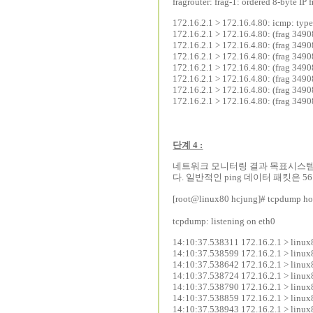
fragrouter: frag-1: ordered 8-byte IP
172.16.2.1 > 172.16.4.80: icmp: typ
172.16.2.1 > 172.16.4.80: (frag 34
172.16.2.1 > 172.16.4.80: (frag 34
172.16.2.1 > 172.16.4.80: (frag 34
172.16.2.1 > 172.16.4.80: (frag 34
172.16.2.1 > 172.16.4.80: (frag 34
172.16.2.1 > 172.16.4.80: (frag 34
172.16.2.1 > 172.16.4.80: (frag 34
단계 4 :
네트워크 모니터링 결과 목표시스템으로 
다. 일반적인 ping 데이터 패킷은 56
[root@linux80 hcjung]# tcpdump hos
tcpdump: listening on eth0
14:10:37.538311 172.16.2.1 > linux8
14:10:37.538599 172.16.2.1 > linux8
14:10:37.538642 172.16.2.1 > linux8
14:10:37.538724 172.16.2.1 > linux8
14:10:37.538790 172.16.2.1 > linux8
14:10:37.538859 172.16.2.1 > linux8
14:10:37.538943 172.16.2.1 > linux8