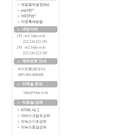
파일질라설정(ftp)
pop3란?
SMTP란?
아웃룩세팅법
네임서버
1차 : ns1.1day.co.kr
..........
222.234.222.191
2차 : ns2.1day.co.kr
..........
222.234.223.192
계좌번호 안내
....
우리은행(원데이)
....
1005-902-808446
이메일 문의
1day@1day.co.kr
자료실/강좌
HTML 태그
자바스크립트강좌
리눅스기초강좌
리눅스중급강좌